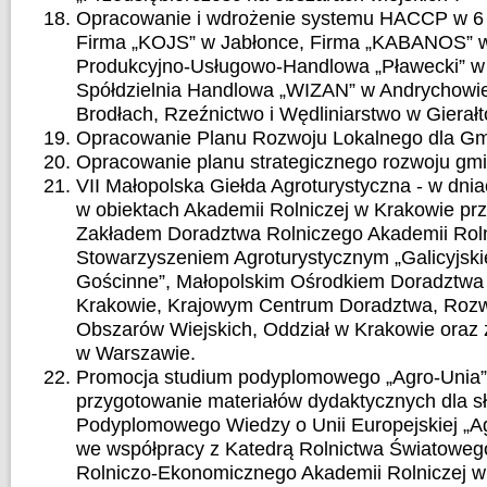
Opracowanie i wdrożenie systemu HACCP w 6 
Firma „KOJS” w Jabłonce, Firma „KABANOS” w
Produkcyjno-Usługowo-Handlowa „Pławecki” w
Spółdzielnia Handlowa „WIZAN” w Andrychow
Brodłach, Rzeźnictwo i Wędliniarstwo w Gierał
Opracowanie Planu Rozwoju Lokalnego dla Gm
Opracowanie planu strategicznego rozwoju gmi
VII Małopolska Giełda Agroturystyczna - w dnia
w obiektach Akademii Rolniczej w Krakowie pr
Zakładem Doradztwa Rolniczego Akademii Roln
Stowarzyszeniem Agroturystycznym „Galicyjsk
Gościnne”, Małopolskim Ośrodkiem Doradztwa
Krakowie, Krajowym Centrum Doradztwa, Rozwo
Obszarów Wiejskich, Oddział w Krakowie oraz 
w Warszawie.
Promocja studium podyplomowego „Agro-Unia” 
przygotowanie materiałów dydaktycznych dla s
Podyplomowego Wiedzy o Unii Europejskiej „Agr
we współpracy z Katedrą Rolnictwa Światoweg
Rolniczo-Ekonomicznego Akademii Rolniczej w