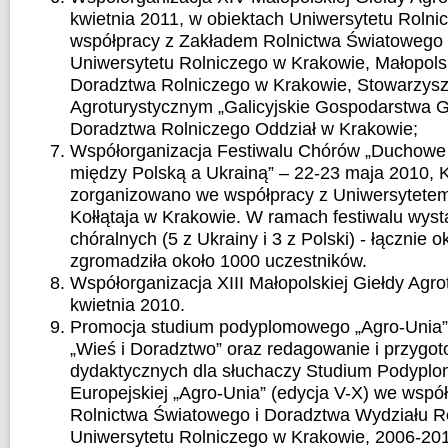
kwietnia 2011, w obiektach Uniwersytetu Rolni
współpracy z Zakładem Rolnictwa Światowego
Uniwersytetu Rolniczego w Krakowie, Małopol
Doradztwa Rolniczego w Krakowie, Stowarzys
Agroturystycznym „Galicyjskie Gospodarstwa 
Doradztwa Rolniczego Oddział w Krakowie;
Współorganizacja Festiwalu Chórów „Duchowe 
między Polską a Ukrainą” – 22-23 maja 2010, K
zorganizowano we współpracy z Uniwersytete
Kołłątaja w Krakowie. W ramach festiwalu wyst
chóralnych (5 z Ukrainy i 3 z Polski) - łącznie 
zgromadziła około 1000 uczestników.
Współorganizacja XIII Małopolskiej Giełdy Agro
kwietnia 2010.
Promocja studium podyplomowego „Agro-Unia”
„Wieś i Doradztwo” oraz redagowanie i przygo
dydaktycznych dla słuchaczy Studium Podypl
Europejskiej „Agro-Unia” (edycja V-X) we wspó
Rolnictwa Światowego i Doradztwa Wydziału 
Uniwersytetu Rolniczego w Krakowie, 2006-20