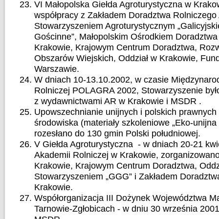
VI Małopolska Giełda Agroturystyczna w Krako
współpracy z Zakładem Doradztwa Rolniczego 
Stowarzyszeniem Agroturystycznym „Galicyjsk
Gościnne”, Małopolskim Ośrodkiem Doradztwa
Krakowie, Krajowym Centrum Doradztwa, Rozwo
Obszarów Wiejskich, Oddział w Krakowie, Fund
Warszawie.
W dniach 10-13.10.2002, w czasie Międzynar
Rolniczej POLAGRA 2002, Stowarzyszenie było
z wydawnictwami AR w Krakowie i MSDR .
Upowszechnianie unijnych i polskich prawnych
środowiska (materiały szkoleniowe „Eko-unijna 
rozesłano do 130 gmin Polski południowej.
V Giełda Agroturystyczna - w dniach 20-21 kwi
Akademii Rolniczej w Krakowie, zorganizowa
Krakowie, Krajowym Centrum Doradztwa, Oddzi
Stowarzyszeniem „GGG” i Zakładem Doradztw
Krakowie.
Współorganizacja III Dożynek Województwa Ma
Tarnowie-Zgłobicach - w dniu 30 września 2001