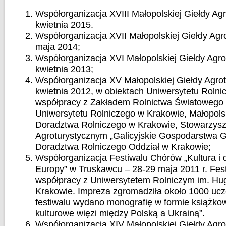
Współorganizacja XVIII Małopolskiej Giełdy Agr
kwietnia 2015.
Współorganizacja XVII Małopolskiej Giełdy Agr
maja 2014;
Współorganizacja XVI Małopolskiej Giełdy Agro
kwietnia 2013;
Współorganizacja XV Małopolskiej Giełdy Agrot
kwietnia 2012, w obiektach Uniwersytetu Rolni
współpracy z Zakładem Rolnictwa Światowego
Uniwersytetu Rolniczego w Krakowie, Małopol
Doradztwa Rolniczego w Krakowie, Stowarzys
Agroturystycznym „Galicyjskie Gospodarstwa 
Doradztwa Rolniczego Oddział w Krakowie;
Współorganizacja Festiwalu Chórów „Kultura 
Europy” w Truskawcu – 28-29 maja 2011 r. Fes
współpracy z Uniwersytetem Rolniczym im. Hug
Krakowie. Impreza zgromadziła około 1000 uc
festiwalu wydano monografię w formie książkow
kulturowe więzi między Polską a Ukrainą”.
Współorganizacja XIV Małopolskiej Giełdy Agro