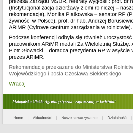
prezesa Zarządu MSDR, referaty wygłosili: prof. dr 
(Instytucjonalizacja dzierżawy ziemi rolniczej – nasza
rekomendacje), Monika Piątkowska – senator RP (Pr
żywności w Polsce), prof. dr hab. Andrzej Borusiewi
ARiMR (Cyfrowe centrum zarządzania w rolnictwie).
Podczas konferencji odbyła się również uroczystość
pracownikom ARiMR medali Za Wieloletnią Służbę. A
Piotr Głowacki – doradca prezydenta RP w asyście
prezes ARiMR.
Rekomendacje przekazane do Ministerstwa Rolnictw
Wojewódzkiego i posła Czesława Siekierskiego
Wracaj
Home
|
Aktualności
|
Nasze stowarzyszenie
|
Działalność
|