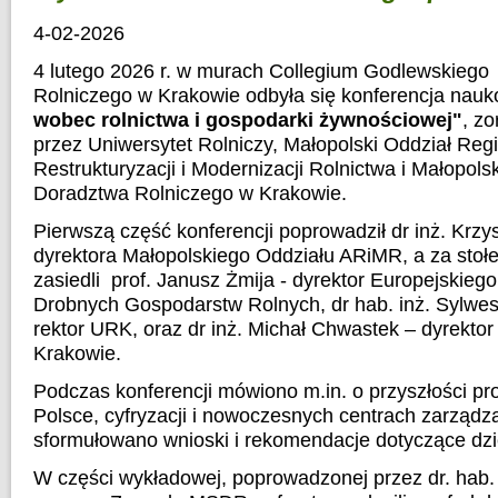
4-02-2026
4 lutego 2026 r. w murach Collegium Godlewskiego
Rolniczego w Krakowie odbyła się konferencja nauk
wobec rolnictwa i gospodarki żywnościowej"
, z
przez Uniwersytet Rolniczy, Małopolski Oddział Reg
Restrukturyzacji i Modernizacji Rolnictwa i Małopol
Doradztwa Rolniczego w Krakowie.
Pierwszą część konferencji poprowadził dr inż. Krzys
dyrektora Małopolskiego Oddziału ARiMR, a za stoł
zasiedli prof. Janusz Żmija - dyrektor Europejski
Drobnych Gospodarstw Rolnych, dr hab. inż. Sylwest
rektor URK, oraz dr inż. Michał Chwastek – dyrek
Krakowie.
Podczas konferencji mówiono m.in. o przyszłości pr
Polsce, cyfryzacji i nowoczesnych centrach zarządza
sformułowano wnioski i rekomendacje dotyczące dzie
W części wykładowej, poprowadzonej przez dr. hab. 