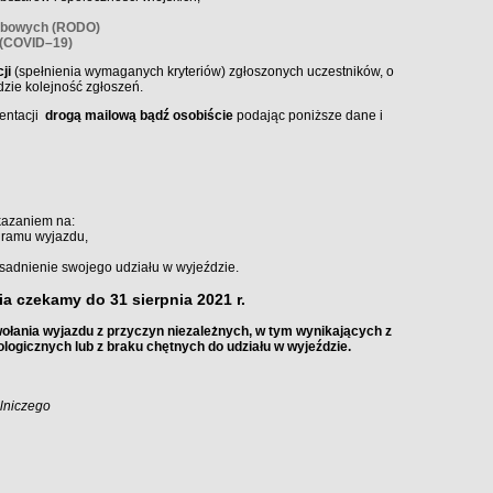
sobowych (RODO)
 (COVID–19)
ji
(spełnienia wymaganych kryteriów) zgłoszonych uczestników, o
zie kolejność zgłoszeń.
entacji
drogą mailową bądź osobiście
podając poniższe dane i
kazaniem na:
gramu wyjazdu,
zasadnienie swojego udziału w wyjeździe.
a czekamy do 31 sierpnia 2021 r.
ołania wyjazdu z przyczyn niezależnych, w tym wynikających z
logicznych lub z braku chętnych do udziału w wyjeździe.
lniczego