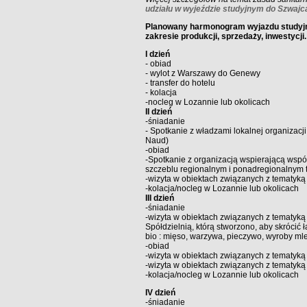
udziału w wyjeździe studyjnym do Szwajca
Planowany harmonogram wyjazdu studyjne
zakresie produkcji, sprzedaży, inwestycji.
I dzień
- obiad
- wylot z Warszawy do Genewy
- transfer do hotelu
- kolacja
-nocleg w Lozannie lub okolicach
II dzień
-śniadanie
- Spotkanie z władzami lokalnej organizac
Naud)
-obiad
-Spotkanie z organizacją wspierającą wspó
szczeblu regionalnym i ponadregionalnym
-wizyta w obiektach związanych z tematyką
-kolacja/nocleg w Lozannie lub okolicach
III dzień
-śniadanie
-wizyta w obiektach związanych z tematy
Spółdzielnią, którą stworzono, aby skrócić ł
bio : mięso, warzywa, pieczywo, wyroby ml
-obiad
-wizyta w obiektach związanych z tematyką
-wizyta w obiektach związanych z tematyką 
-kolacja/nocleg w Lozannie lub okolicach
IV dzień
-śniadanie