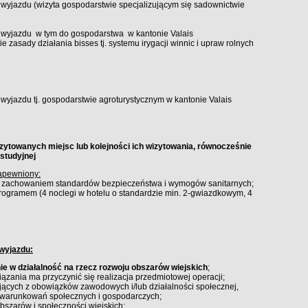
 wyjazdu (wizyta gospodarstwie specjalizującym się sadownictwie
ą wyjazdu w tym do gospodarstwa w kantonie Valais
e zasady działania bisses tj. systemu irygacji winnic i upraw rolnych
wyjazdu tj. gospodarstwie agroturystycznym w kantonie Valais
ytowanych miejsc lub kolejności ich wizytowania, równocześnie
studyjnej
apewniony:
 z zachowaniem standardów bezpieczeństwa i wymogów sanitarnych;
rogramem (4 noclegi w hotelu o standardzie min. 2-gwiazdkowym, 4
wyjazdu:
e w działalność na rzecz rozwoju obszarów wiejskich
;
wiązania ma przyczynić się realizacja przedmiotowej operacji;
ających z obowiązków zawodowych i/lub działalności społecznej,
uwarunkowań społecznych i gospodarczych;
bszarów i społeczności wiejskich;