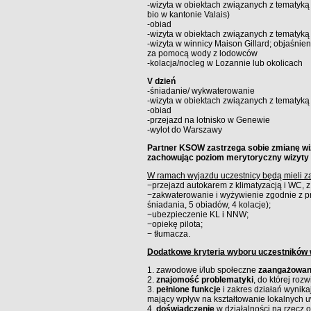
-wizyta w obiektach związanych z tematyką
bio w kantonie Valais)
-obiad
-wizyta w obiektach związanych z tematyk
-wizyta w winnicy Maison Gillard; objaśnieni
za pomocą wody z lodowców
-kolacja/nocleg w Lozannie lub okolicach
V dzień
-śniadanie/ wykwaterowanie
-wizyta w obiektach związanych z tematyką 
-obiad
-przejazd na lotnisko w Genewie
-wylot do Warszawy
Partner KSOW zastrzega sobie zmianę wiz
zachowując poziom merytoryczny wizyty 
W ramach wyjazdu uczestnicy będą mieli z
−przejazd autokarem z klimatyzacją i WC,
−zakwaterowanie i wyżywienie zgodnie z p
śniadania, 5 obiadów, 4 kolacje);
−ubezpieczenie KL i NNW;
−opiekę pilota;
− tłumacza.
Dodatkowe kryteria wyboru uczestników 
1. zawodowe i/lub społeczne
zaangażowani
2.
znajomość problematyki
, do której roz
3.
pełnione funkcje
i zakres działań wynik
mający wpływ na kształtowanie lokalnych 
4.
doświadczenie
w działalności na rzecz o