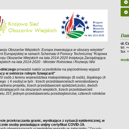
ul. 
tel. 
woju Obszarów Wiejskich: Europa inwestująca w obszary wiejskie"
fax. 
ii Europejskiej w ramach Schematu II Pomocy Technicznej "Krajowa
ju Obszarów Wiejskich na lata 2014-2020 Instytucja Zarządzająca
msdr
kich na lata 2014-2020 - Minister Rolnictwa i Rozwoju Wsi
Rolniczego
prowadzi nabór uczestników na pięciodniowy wyjazd
cy w sektorze rolnym Szwajcarii"
 20 osób z terenu województwa małopolskiego (8 osób), śląskiego (4
iego ( 4 osoby):w tym : trzech przedstawicielach wnioskodawcy
rtnera projektu, trzech przedstawicieli spółdzielczości, dwóch
działających na obszarach wiejskich, trzech przedstawicieli
lu JST, jednym przedstawicielu przedsiębiorców, czterech rolników
sie przekraczania granic, wynikające z sytuacji epidemicznej, w
cznie osoby posiadające unijny certyfikat COVID-19.
nych obowiązujących uczestników wyjazdu w załączniku
"Zasady