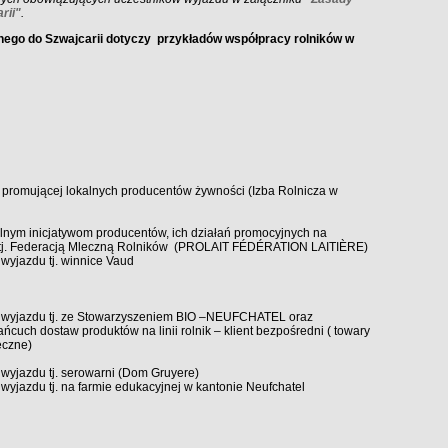
rii"
.
go do Szwajcarii dotyczy przykładów współpracy rolników w
ji promującej lokalnych producentów żywności (Izba Rolnicza w
lnym inicjatywom producentów, ich działań promocyjnych na
 tj. Federacją Mleczną Rolników (PROLAIT FÉDÉRATION LAITIÈRE)
 wyjazdu tj. winnice Vaud
ką wyjazdu tj. ze Stowarzyszeniem BIO –NEUFCHATEL oraz
ańcuch dostaw produktów na linii rolnik – klient bezpośredni ( towary
eczne)
 wyjazdu tj. serowarni (Dom Gruyere)
wyjazdu tj. na farmie edukacyjnej w kantonie Neufchatel