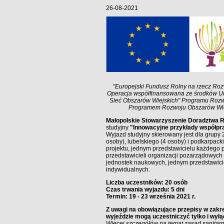
26-08-2021
"Europejski Fundusz Rolny na rzecz Roz
Operacja współfinansowana ze środków Un
Sieć Obszarów Wiejskich" Programu Rozwo
Programem Rozwoju Obszarów Wiejs
Małopolskie Stowarzyszenie Doradztwa 
studyjny
"Innowacyjne przykłady współpra
Wyjazd studyjny skierowany jest dla grupy
osoby), lubelskiego (4 osoby) i podkarpack
projektu, jednym przedstawicielu każdego pa
przedstawicieli organizacji pozarządowych 
jednostek naukowych, jednym przedstawicie
indywidualnych.
Liczba uczestników: 20 osób
Czas trwania wyjazdu: 5 dni
Termin: 19 - 23 września 2021 r.
Z uwagi na obowiązujące przepisy w zakre
wyjeździe mogą uczestniczyć tylko i wyłą
Więcej szczegółów na temat zasad sanitar