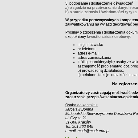
5. podpisanie i dostarczenie oświadczeń:
a)
o zgodzie na przetwarzanie danych o
b)
o stanie zdrowia i świadomości ryzyka
W przypadku porównywalnych kompetenc
zakwalifikowaniu na wyjazd decydować będ
Prosimy o zgłoszenia i dostarczenia dokum
uzupełniony
kwestionariusz osobowy
:
imię i nazwisko
nr telefonu
adres e-mail
adres zamieszkania
krótką charakterystykę osoby ze ws
a) znajomość problematyki dot. pro
b) prowadzoną działalność,
c) pełnione funkcje, oraz krótkie u
Na zgłoszeni
Organizatorzy zastrzegają możliwość odw
zaostrzenia przepisów sanitarno-epidemio
Osoba do kontaktu:
Jarosław Bomba
Małopolskie Stowarzyszenie Doradztwa Ro
ul. Czysta 21
31-308 Kraków
Tel. 501 262 849
e-mail: msdr@msdr.edu.pl